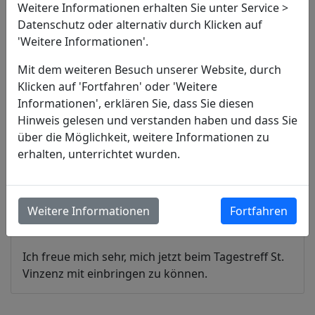
Weitere Informationen erhalten Sie unter Service >
Mein Name ist Danilo De Benedictis und ich bin
Datenschutz oder alternativ durch Klicken auf
seit September 2022 der neue FSJler im
'Weitere Informationen'.
Vinzenztreff. Ich bin 20 Jahre alt und wohne in
Mit dem weiteren Besuch unserer Website, durch
Aichwald.
Klicken auf 'Fortfahren' oder 'Weitere
Informationen', erklären Sie, dass Sie diesen
Zu dem Entschluss, ein Freiwilliges Soziales Jahr zu
Hinweis gelesen und verstanden haben und dass Sie
machen, bin ich durch langes Grübeln in der
über die Möglichkeit, weitere Informationen zu
zwölften Klasse gekommen. Mein Freund Joshua
erhalten, unterrichtet wurden.
absolvierte zu dieser Zeit sein Freiwilliges Soziales
Jahr im Vinzenztreff. Da ich schon immer
Erfahrungen im sozialen Bereich sammeln wollte,
habe ich mich dazu entschlossen, mich ebenfalls
Weitere Informationen
Fortfahren
dort zu bewerben.
Ich freue mich sehr, mich jetzt beim Tagestreff St.
Vinzenz mit einbringen zu können.