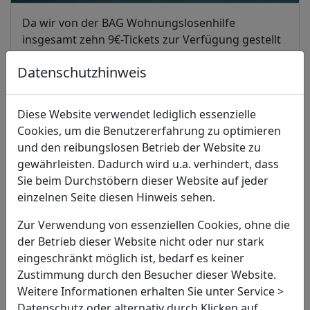
Da wir von der BAG Wohnungslosenhilfe
insgesamt zehn 9€-Tickets zur Verfügung gestellt
bekommen haben, waren nun fast alle unsere
Datenschutzhinweis
Gäste mit diesem erschwinglichen Ticket
ausgestattet. So stand auch weiter entfernten
Zielen nichts mehr im Weg.
Diese Website verwendet lediglich essenzielle
Cookies, um die Benutzererfahrung zu optimieren
Tagesausflug zum Bodensee bei schönstem
und den reibungslosen Betrieb der Website zu
Wetter im Juni 2022
gewährleisten. Dadurch wird u.a. verhindert, dass
Die weltweit größte Sammlung an Exponaten rund
Sie beim Durchstöbern dieser Website auf jeder
um das Thema Luftschifffahrt konnten wir in
einzelnen Seite diesen Hinweis sehen.
Friedrichshafen im Zeppelinmuseum bewundern.
Da so viel neues Wissen hungrig macht, genossen
Zur Verwendung von essenziellen Cookies, ohne die
wir nach einem Bummel entlang der
der Betrieb dieser Website nicht oder nur stark
Uferpromenade ein gemeinsames Picknick. Nun
eingeschränkt möglich ist, bedarf es keiner
war es an der Zeit für Entspannung, einige von
Zustimmung durch den Besucher dieser Website.
uns genossen die wärmende Sonne, andere das
Weitere Informationen erhalten Sie unter Service >
kühlende Wasser. Zum Abschluss des Tages waren
Datenschutz oder alternativ durch Klicken auf